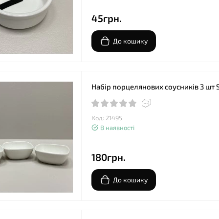
45грн.
До кошику
Набір порцелянових соусників 3 шт 
Код: 21495
В наявності
180грн.
До кошику