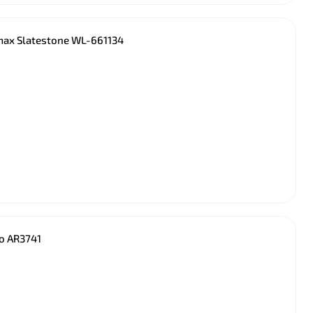
lmax Slatestone WL-661134
o AR3741