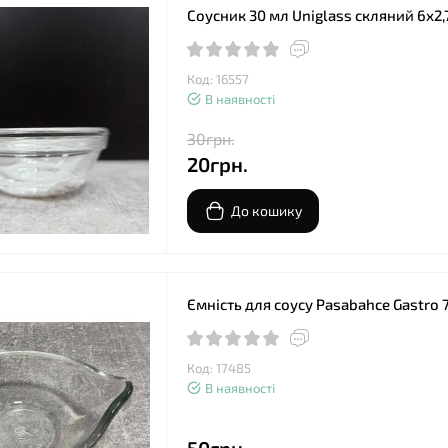
Соусник 30 мл Uniglass скляний 6х2,
Код: 16557
В наявності
30грн.
20грн.
До кошику
Ємність для соусу Pasabahce Gastro 
Код: 17485
В наявності