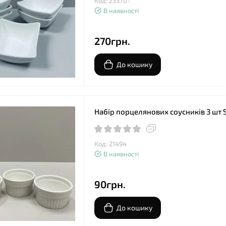
Код: 23370-
В наявності
270грн.
До кошику
Набір порцелянових соусників 3 шт 
Код: 21494
В наявності
90грн.
До кошику