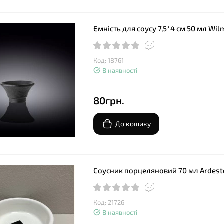
Ємність для соусу 7,5*4 см 50 мл Wi
Код: 18761
В наявності
80грн.
До кошику
Соусник порцеляновий 70 мл Ardest
Код: 21726
В наявності