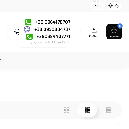
УК
+38 0964178707
0
+38 0950804737
+380954407771
Кабінет
Кошик
Щоденно, з 10:00 до 19:00
x