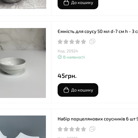
До кошику
Ємність для соусу 50 мл d-7 см h - 3 
Код: 20924
В наявності
45грн.
До кошику
Набір порцелянових соусників 6 шт 9