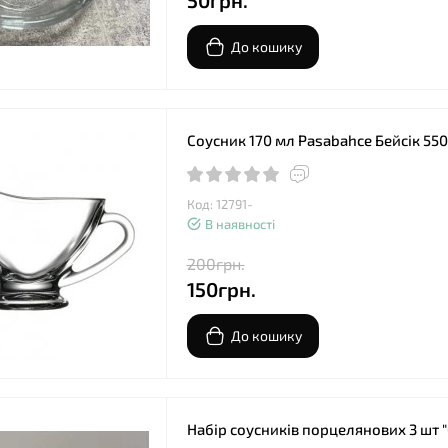
50грн.
До кошику
Соусник 170 мл Pasabahce Бейсік 55
Код: 12791-
В наявності
200грн.
150грн.
До кошику
Набір соусників порцелянових 3 шт 